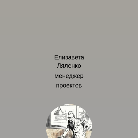
Елизавета
Ляленко
менеджер
проектов