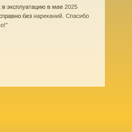
оём цеху и запустили в
з нареканий."