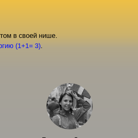
том в своей нише.
ргию (1+1= 3)
.